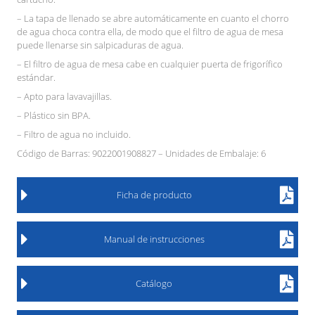
– La tapa de llenado se abre automáticamente en cuanto el chorro
de agua choca contra ella, de modo que el filtro de agua de mesa
puede llenarse sin salpicaduras de agua.
– El filtro de agua de mesa cabe en cualquier puerta de frigorífico
estándar.
– Apto para lavavajillas.
– Plástico sin BPA.
– Filtro de agua no incluido.
Código de Barras: 9022001908827 – Unidades de Embalaje: 6
Ficha de producto
Manual de instrucciones
Catálogo