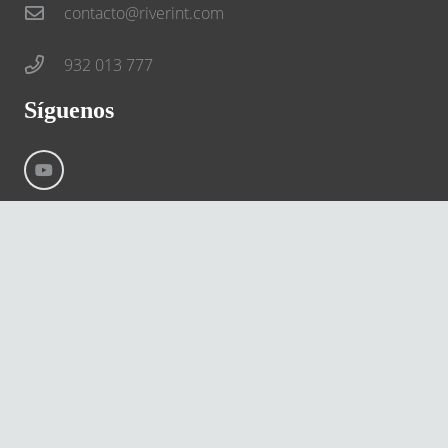
contacto@riverint.com
932 013 777
Síguenos