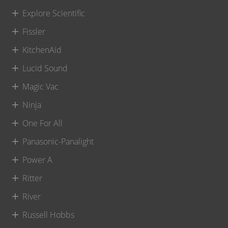
Explore Scientific
Fissler
KitchenAid
Lucid Sound
Magic Vac
Ninja
One For All
Panasonic-Panalight
Power A
Ritter
River
Russell Hobbs