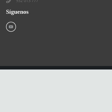
932 013 777
Síguenos
©
River International – Copyright All Rights Reserved
Aviso Legal
Condiciones generales
Cookies