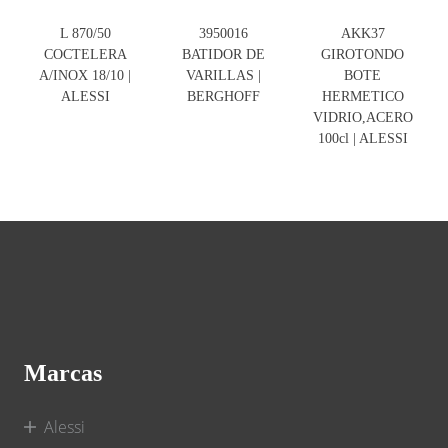
L 870/50
3950016
AKK37
COCTELERA
BATIDOR DE
GIROTONDO
A/INOX 18/10 |
VARILLAS |
BOTE
ALESSI
BERGHOFF
HERMETICO
VIDRIO,ACERO
100cl | ALESSI
Marcas
Alessi