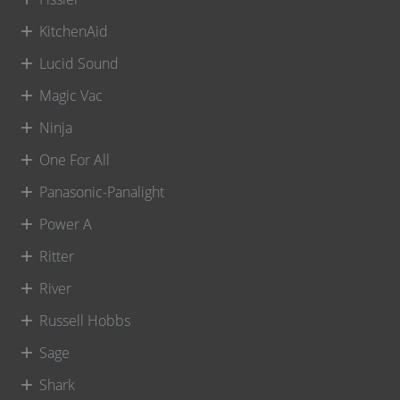
KitchenAid
Lucid Sound
Magic Vac
Ninja
One For All
Panasonic-Panalight
Power A
Ritter
River
Russell Hobbs
Sage
Shark