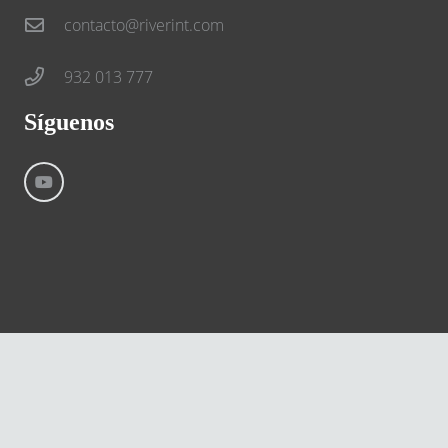
contacto@riverint.com
932 013 777
Síguenos
©
River International – Copyright All Rights Reserved