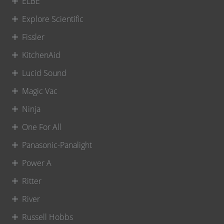
ELBE
Explore Scientific
Fissler
KitchenAid
Lucid Sound
Magic Vac
Ninja
One For All
Panasonic-Panalight
Power A
Ritter
River
Russell Hobbs