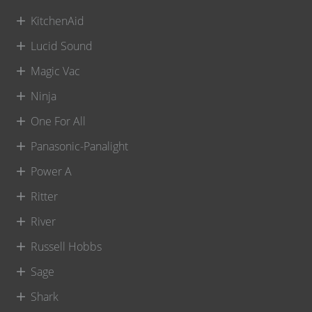
KitchenAid
Lucid Sound
Magic Vac
Ninja
One For All
Panasonic-Panalight
Power A
Ritter
River
Russell Hobbs
Sage
Shark