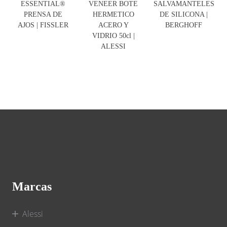
ESSENTIAL®
VENEER BOTE
SALVAMANTELES
PRENSA DE
HERMETICO
DE SILICONA |
AJOS | FISSLER
ACERO Y
BERGHOFF
VIDRIO 50cl |
ALESSI
Marcas
Alessi