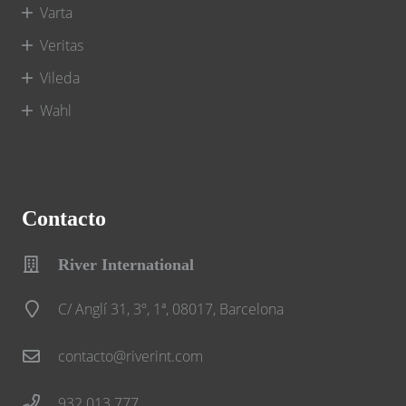
Varta
Veritas
Vileda
Wahl
Contacto
River International
C/ Anglí 31, 3º, 1ª, 08017, Barcelona
contacto@riverint.com
932 013 777