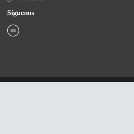
Síguenos
©
River International – Copyright All Rights Reserved
Aviso Legal
Condiciones generales
Cookies