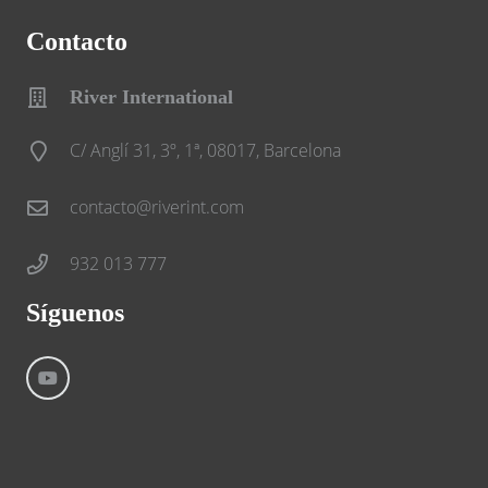
Contacto
River International
C/ Anglí 31, 3º, 1ª, 08017, Barcelona
contacto@riverint.com
932 013 777
Síguenos