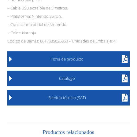
– Cable USB extraíble de 3 metros.
– Plataforma: Nintendo Switch.
– Con licencia oficial de NIntendo.
– Color: Naranja.
Código de Barras: 0617885026850 – Unidades de Embalaje: 4
Ficha de producto
Catálogo
Servicio técnico (SAT)
Productos relacionados