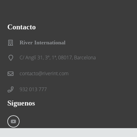
Contacto
River International
C/ Anglí 31, 3º, 1ª, 08017, Barcelona
contacto@riverint.com
932 013 777
Síguenos