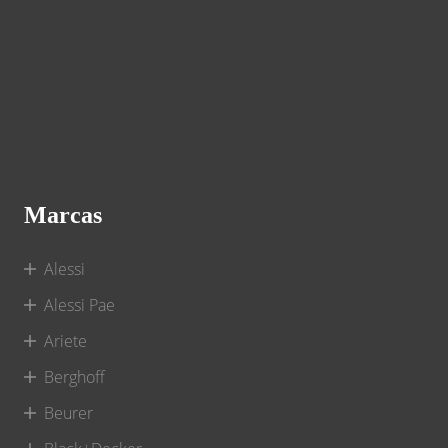
Marcas
Alessi
Alessi Pae
Ariete
Berghoff
Beurer