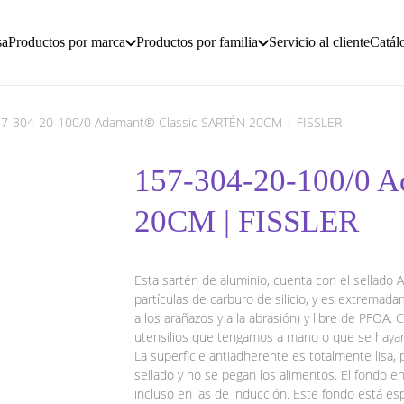
sa
Productos por marca
Productos por familia
Servicio al cliente
Catál
7-304-20-100/0 Adamant® Classic SARTÉN 20CM | FISSLER
157-304-20-100/0 
20CM | FISSLER
Esta sartén de aluminio, cuenta con el sellad
partículas de carburo de silicio, y es extremad
a los arañazos y a la abrasión) y libre de PFOA.
utensilios que tengamos a mano o que se hayan 
La superficie antiadherente es totalmente lisa, 
sellado y no se pegan los alimentos. El fondo e
incluso en las de inducción. Este fondo está es