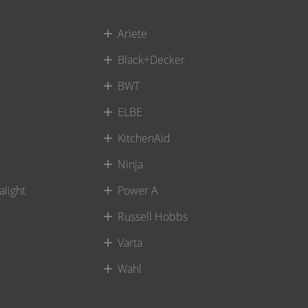
Ariete
Black+Decker
BWT
ELBE
KitchenAid
Ninja
alight
Power A
Russell Hobbs
Varta
Wahl