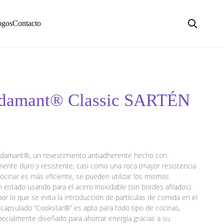
ogos
Contacto
Adamant® Classic SARTÉN
o Adamant®, un revestimiento antiadherente hecho con
amente duro y resistente, casi como una roca (mayor resistencia
 Cocinar es más eficiente, se pueden utilizar los mismos
estado usando para el acero inoxidable (sin bordes afilados).
por lo que se evita la introducción de partículas de comida en el
ncapsulado “Cookstar®” es apto para todo tipo de cocinas,
pecialmente diseñado para ahorrar energía gracias a su