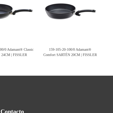
00/0 Adamant® Classic
159-105-20-100/0 Adamant®
157
 24CM | FISSLER
Comfort SARTÉN 20CM | FISSLER
Contacto