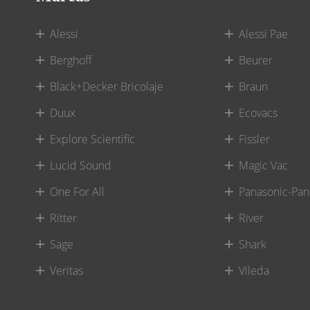
Alessi
Alessi Pae
Berghoff
Beurer
Black+Decker Bricolaje
Braun
Duux
Ecovacs
Explore Scientific
Fissler
Lucid Sound
Magic Vac
One For All
Panasonic-Pan
Ritter
River
Sage
Shark
Veritas
Vileda