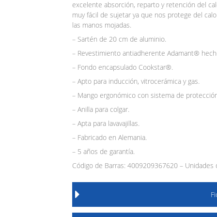
excelente absorción, reparto y retención del c
muy fácil de sujetar ya que nos protege del calo
las manos mojadas.
– Sartén de 20 cm de aluminio.
– Revestimiento antiadherente Adamant® hecho c
– Fondo encapsulado Cookstar®.
– Apto para inducción, vitrocerámica y gas.
– Mango ergonómico con sistema de protección 
– Anilla para colgar.
– Apta para lavavajillas.
– Fabricado en Alemania.
– 5 años de garantía.
Código de Barras: 4009209367620 – Unidades d
F