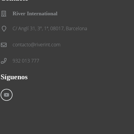
River International
C/ Anglí 31, 3º, 1ª, 08017, Barcelona
contacto@riverint.com
932 013 777
Síguenos