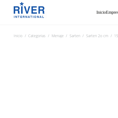
Inicio
Empre
Inicio
/
Categorias
/
Menaje
/
Sarten
/
Sarten 2o cm
/
15