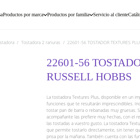
sa
Productos por marca
Productos por familia
Servicio al cliente
Catál
stadora
/
Tostadora 2 ranuras
/
22601-56 TOSTADOR TEXTURES PLU
22601-56 TOSTAD
RUSSELL HOBBS
La tostadora Textures Plus, disponible en un imp
funciones que te resultarán imprescindibles. In
tostar pan de barra o rebanadas muy gruesas. Si
acompañante las prefiere muy hechas, con el reg
las tostadas a vuestro gusto. La tostadora Tex
que permite tostarlo directamente, sin tener q
prisa por la mañana. También cuenta con las fun