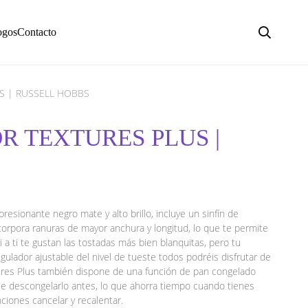
ogos
Contacto
S | RUSSELL HOBBS
OR TEXTURES PLUS |
resionante negro mate y alto brillo, incluye un sinfín de
corpora ranuras de mayor anchura y longitud, lo que te permite
 a ti te gustan las tostadas más bien blanquitas, pero tu
ulador ajustable del nivel de tueste todos podréis disfrutar de
tures Plus también dispone de una función de pan congelado
ue descongelarlo antes, lo que ahorra tiempo cuando tienes
ciones cancelar y recalentar.