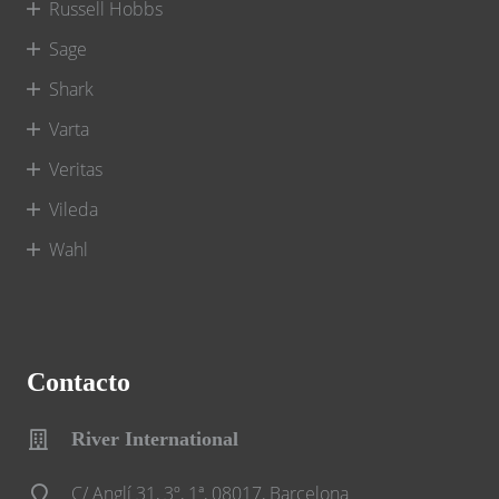
Russell Hobbs
Sage
Shark
Varta
Veritas
Vileda
Wahl
Contacto
River International
C/ Anglí 31, 3º, 1ª, 08017, Barcelona