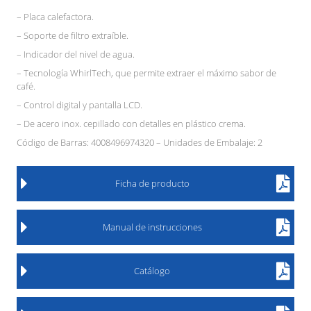
– Placa calefactora.
– Soporte de filtro extraíble.
– Indicador del nivel de agua.
– Tecnología WhirlTech, que permite extraer el máximo sabor de
café.
– Control digital y pantalla LCD.
– De acero inox. cepillado con detalles en plástico crema.
Código de Barras: 4008496974320 – Unidades de Embalaje: 2
Ficha de producto
Manual de instrucciones
Catálogo