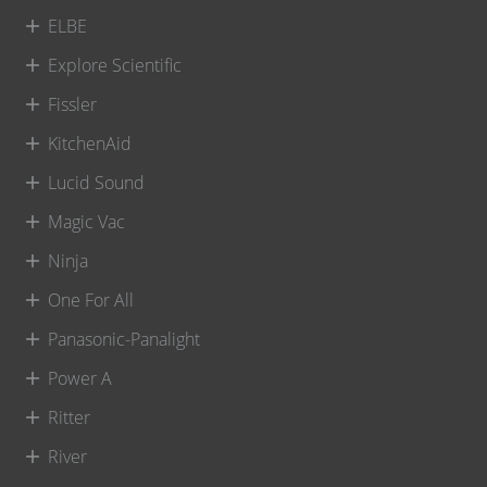
ELBE
Explore Scientific
Fissler
KitchenAid
Lucid Sound
Magic Vac
Ninja
One For All
Panasonic-Panalight
Power A
Ritter
River