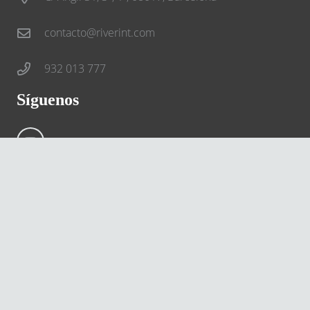
contacto@riverint.com
932 013 777
Síguenos