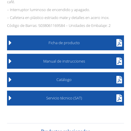
café.
– Interruptor luminoso de encendido y apagado.
– Cafetera en plástico estriado mate y detalles en acero inox.
Código de Barras: 5038061169584 – Unidades de Embalaje: 2
Ficha de producto
Manual de instrucciones
Catálogo
Servicio técnico (SAT)