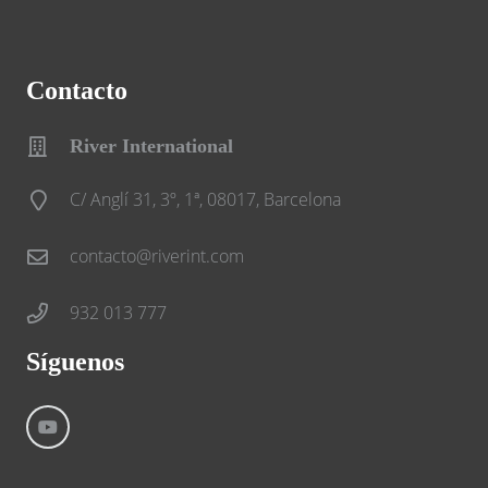
Contacto
River International
C/ Anglí 31, 3º, 1ª, 08017, Barcelona
contacto@riverint.com
932 013 777
Síguenos