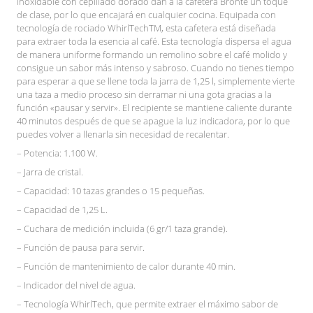
inoxidable con cepillado dorado dan a la cafetera Brontë un toque
de clase, por lo que encajará en cualquier cocina. Equipada con
tecnología de rociado WhirlTechTM, esta cafetera está diseñada
para extraer toda la esencia al café. Esta tecnología dispersa el agua
de manera uniforme formando un remolino sobre el café molido y
consigue un sabor más intenso y sabroso. Cuando no tienes tiempo
para esperar a que se llene toda la jarra de 1,25 l, simplemente vierte
una taza a medio proceso sin derramar ni una gota gracias a la
función «pausar y servir». El recipiente se mantiene caliente durante
40 minutos después de que se apague la luz indicadora, por lo que
puedes volver a llenarla sin necesidad de recalentar.
– Potencia: 1.100 W.
– Jarra de cristal.
– Capacidad: 10 tazas grandes o 15 pequeñas.
– Capacidad de 1,25 L.
– Cuchara de medición incluida (6 gr/1 taza grande).
– Función de pausa para servir.
– Función de mantenimiento de calor durante 40 min.
– Indicador del nivel de agua.
– Tecnología WhirlTech, que permite extraer el máximo sabor de