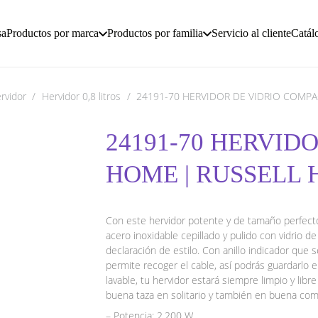
sa
Productos por marca
Productos por familia
Servicio al cliente
Catál
rvidor
/
Hervidor 0,8 litros
/
24191-70 HERVIDOR DE VIDRIO COMP
24191-70 HERVID
HOME | RUSSELL 
Con este hervidor potente y de tamaño perfecto
acero inoxidable cepillado y pulido con vidrio 
declaración de estilo. Con anillo indicador que
permite recoger el cable, así podrás guardarlo e
lavable, tu hervidor estará siempre limpio y lib
buena taza en solitario y también en buena com
– Potencia: 2.200 W.