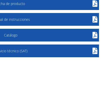
icha de producto
al de instrucciones
Catálogo
vicio técnico (SAT)