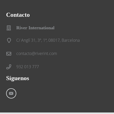
Contacto
River International
C/ Anglí 31, 3º, 1ª, 08017, Barcelona
contacto@riverint.com
932 013 777
Síguenos