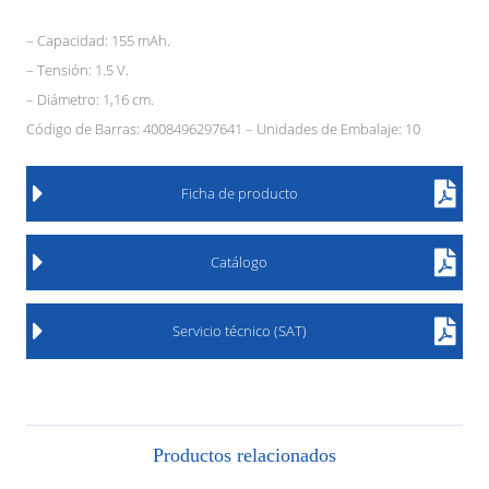
– Capacidad: 155 mAh.
– Tensión: 1.5 V.
– Diámetro: 1,16 cm.
Código de Barras: 4008496297641 – Unidades de Embalaje: 10
Ficha de producto
Catálogo
Servicio técnico (SAT)
Productos relacionados