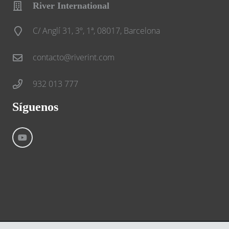
River International
C/ Anglí 31, 3º, 1ª, 08017, Barcelona
contacto@riverint.com
932 013 777
Síguenos