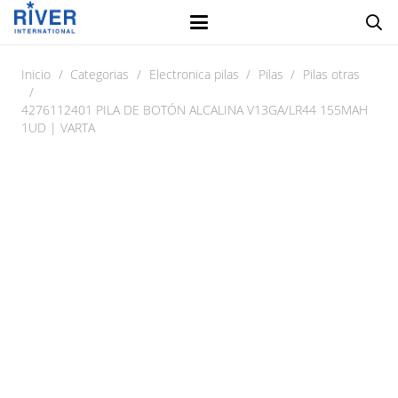
Inicio
/
Categorias
/
Electronica pilas
/
Pilas
/
Pilas otras
/
4276112401 PILA DE BOTÓN ALCALINA V13GA/LR44 155MAH
1UD | VARTA