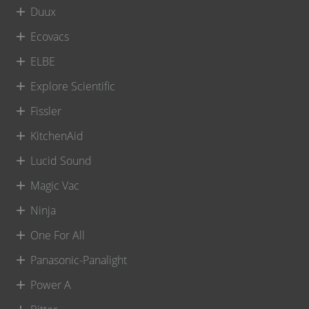
Duux
Ecovacs
ELBE
Explore Scientific
Fissler
KitchenAid
Lucid Sound
Magic Vac
Ninja
One For All
Panasonic-Panalight
Power A