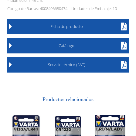
– Diámetro: 1,45 cm.
Código de Barras: 4008496680474 – Unidades de Embalaje: 10
Ficha de producto
Catálogo
Servicio técnico (SAT)
Productos relacionados