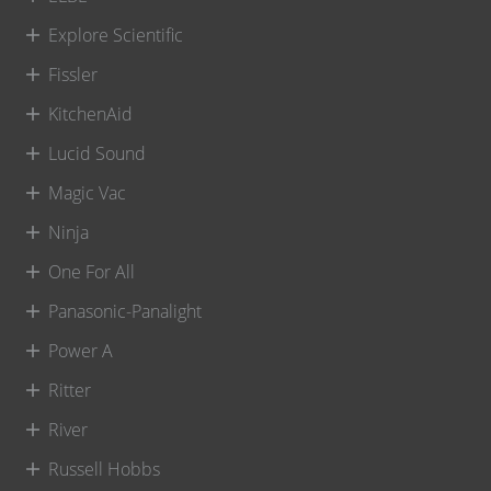
Explore Scientific
Fissler
KitchenAid
Lucid Sound
Magic Vac
Ninja
One For All
Panasonic-Panalight
Power A
Ritter
River
Russell Hobbs