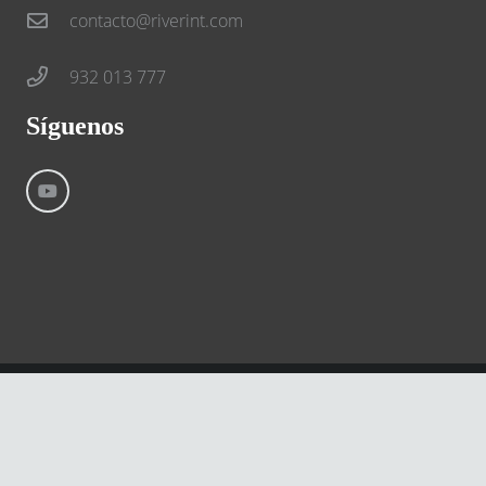
contacto@riverint.com
932 013 777
Síguenos
©
River International – Copyright All Rights Reserved
Aviso Legal