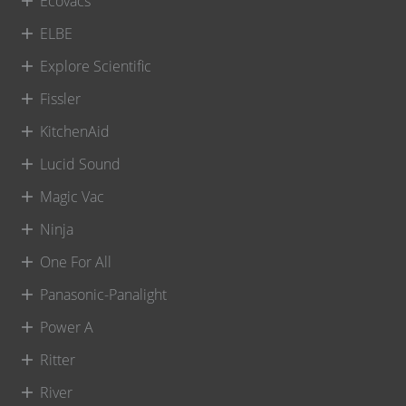
Ecovacs
ELBE
Explore Scientific
Fissler
KitchenAid
Lucid Sound
Magic Vac
Ninja
One For All
Panasonic-Panalight
Power A
Ritter
River