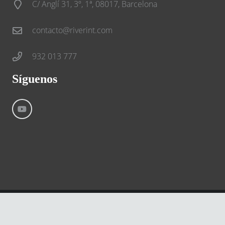
C/ Anglí 31, 3º, 1ª, 08017, Barcelona
contacto@riverint.com
932 013 777
Síguenos
©
River International – Copyright All Rights Reserved