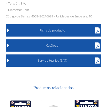
– Tensión: 3 V.
– Diámetro: 2 cm.
Código de Barras: 4008496276639 – Unidades de Embalaje: 10
Ficha de producto
Catálogo
Servicio técnico (SAT)
Productos relacionados