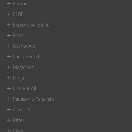
Ecovacs
ELBE
Explore Scientific
Fissler
KitchenAid
Lucid Sound
Magic Vac
Ninja
One For All
Panasonic-Panalight
Power A
Ritter
River