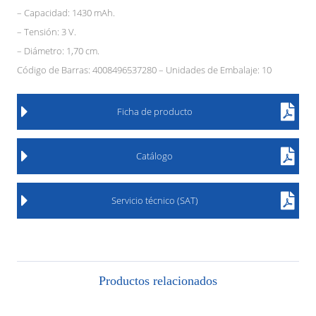
– Capacidad: 1430 mAh.
– Tensión: 3 V.
– Diámetro: 1,70 cm.
Código de Barras: 4008496537280 – Unidades de Embalaje: 10
Ficha de producto
Catálogo
Servicio técnico (SAT)
Productos relacionados