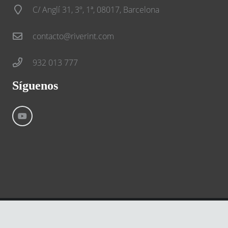
C/ Anglí 31, 3º, 1ª, 08017, Barcelona
contacto@riverint.com
932 013 777
Síguenos
©
River International – Copyright All Rights Reserved