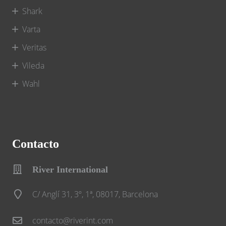
Shark
Varta
Veritas
Vileda
Wahl
Contacto
River International
C/ Anglí 31, 3º, 1ª, 08017, Barcelona
contacto@riverint.com