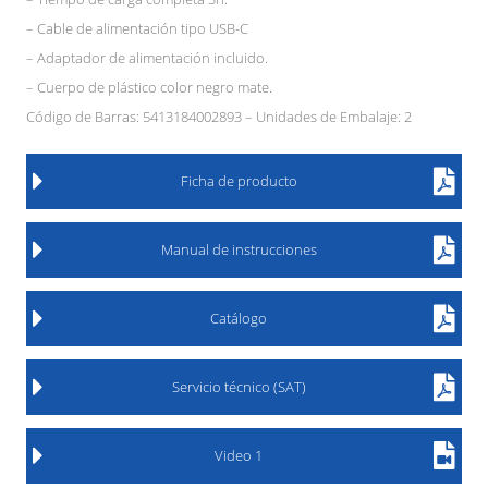
– Cable de alimentación tipo USB-C
– Adaptador de alimentación incluido.
– Cuerpo de plástico color negro mate.
Código de Barras: 5413184002893 – Unidades de Embalaje: 2
Ficha de producto
Manual de instrucciones
Catálogo
Servicio técnico (SAT)
Video 1