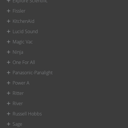
Explore Scientific
Fissler
KitchenAid
Lucid Sound
Magic Vac
Ninja
One For All
Panasonic-Panalight
Power A
Ritter
River
Russell Hobbs
Sage