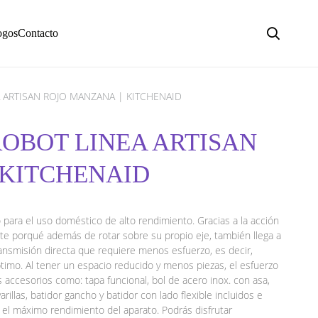
ogos
Contacto
 ARTISAN ROJO MANZANA | KITCHENAID
ROBOT LINEA ARTISAN
 KITCHENAID
 para el uso doméstico de alto rendimiento. Gracias a la acción
nte porqué además de rotar sobre su propio eje, también llega a
nsmisión directa que requiere menos esfuerzo, es decir,
imo. Al tener un espacio reducido y menos piezas, el esfuerzo
 accesorios como: tapa funcional, bol de acero inox. con asa,
arillas, batidor gancho y batidor con lado flexible incluidos e
 el máximo rendimiento del aparato. Podrás disfrutar