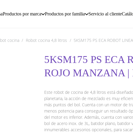
sa
Productos por marca
Productos por familia
Servicio al cliente
Catál
bot cocina
/
Robot cocina 4,8 litros
/
5KSM175 PS ECA ROBOT LINEA
5KSM175 PS ECA 
ROJO MANZANA |
Este robot de cocina de 4,8 litros está diseñado
planetaria, la acción de mezclado es muy eficie
más puntos del bol. Cuenta con un motor de tra
menos potencia para conseguir un resultado ópt
del motor es inferior. Además, cuenta con varios
bol de acero inox. de 3L, batidor plano, batidor v
innumerables accesorios opcionales, para sacar