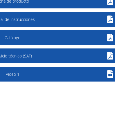
icha de producto
al de instrucciones
Catálogo
vicio técnico (SAT)
Video 1