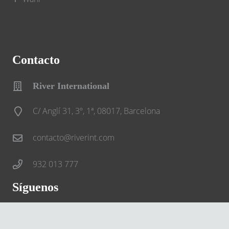
Contacto
River International
C/ Anglí 31, 3º, 1ª, 08017, Barcelona
contacto@riverint.com
932 013 777
Síguenos