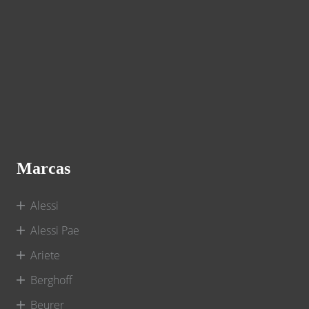
Marcas
Alessi
Alessi Pae
Ariete
Berghoff
Beurer