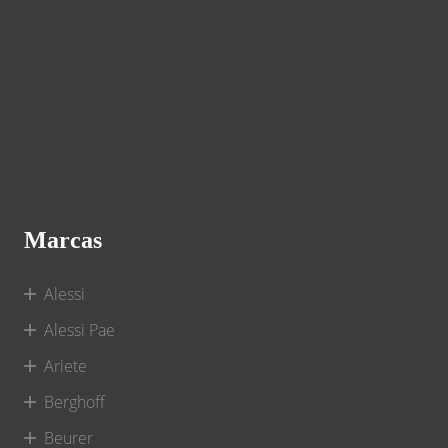
Marcas
Alessi
Alessi Pae
Ariete
Berghoff
Beurer