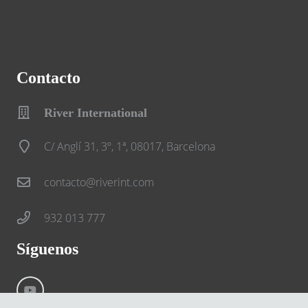
Contacto
River International
C/ Anglí 31, 3º, 1ª, 08017, Barcelona
contacto@riverint.com
932 013 777
Síguenos