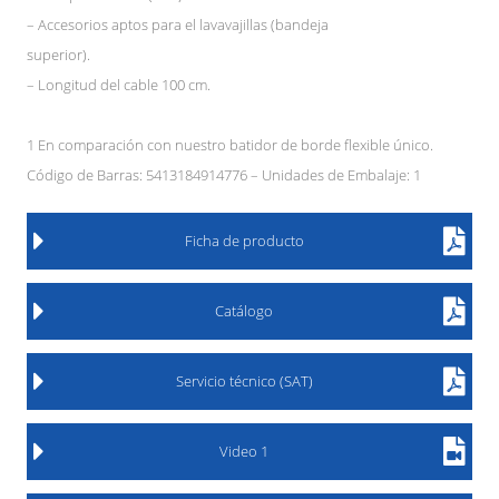
– Accesorios aptos para el lavavajillas (bandeja
superior).
– Longitud del cable 100 cm.
1 En comparación con nuestro batidor de borde flexible único.
Código de Barras: 5413184914776 – Unidades de Embalaje: 1
Ficha de producto
Catálogo
Servicio técnico (SAT)
Video 1