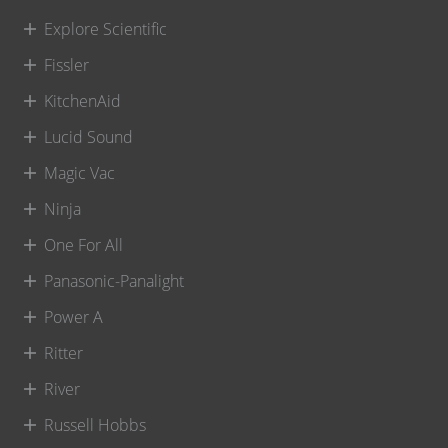
Explore Scientific
Fissler
KitchenAid
Lucid Sound
Magic Vac
Ninja
One For All
Panasonic-Panalight
Power A
Ritter
River
Russell Hobbs