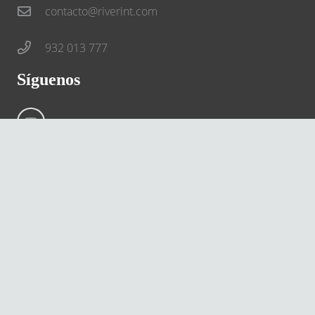
contacto@riverint.com
932 013 777
Síguenos