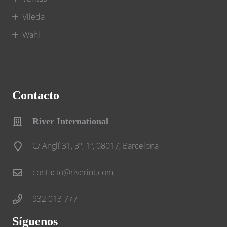
Vileda
Wahl
Contacto
River International
C/ Anglí 31, 3º, 1ª, 08017, Barcelona
contacto@riverint.com
932 013 777
Síguenos