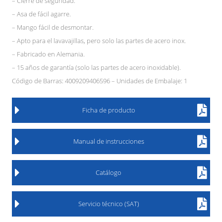
– Cierre de seguridad.
– Asa de fácil agarre.
– Mango fácil de desmontar.
– Apto para el lavavajillas, pero solo las partes de acero inox.
– Fabricado en Alemania.
– 15 años de garantía (solo las partes de acero inoxidable).
Código de Barras: 4009209406596 – Unidades de Embalaje: 1
Ficha de producto
Manual de instrucciones
Catálogo
Servicio técnico (SAT)