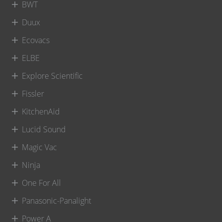
BWT
Duux
Ecovacs
ELBE
Explore Scientific
Fissler
KitchenAid
Lucid Sound
Magic Vac
Ninja
One For All
Panasonic-Panalight
Power A