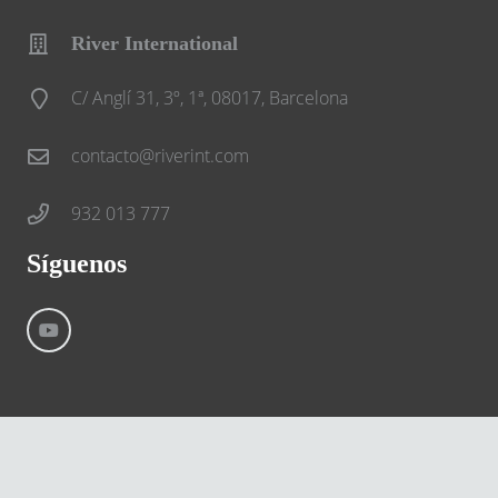
River International
C/ Anglí 31, 3º, 1ª, 08017, Barcelona
contacto@riverint.com
932 013 777
Síguenos