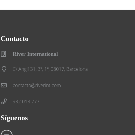
Contacto
River International
C/ Anglí 31, 3º, 1ª, 08017, Barcelona
contacto@riverint.com
932 013 777
Síguenos