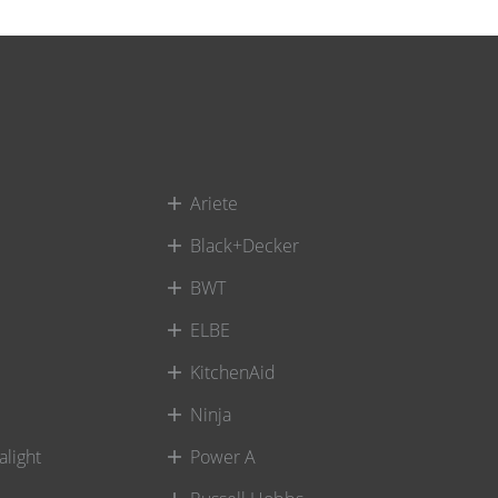
Ariete
Black+Decker
BWT
ELBE
KitchenAid
Ninja
alight
Power A