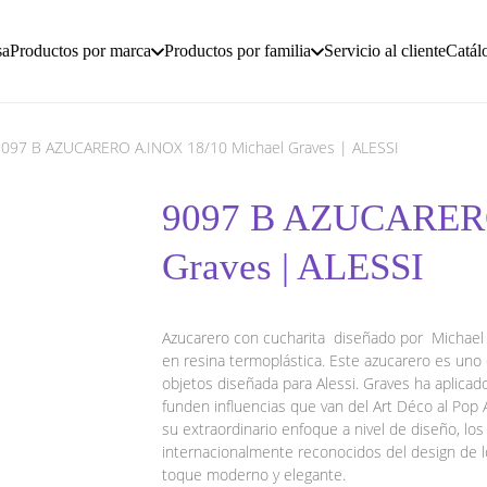
sa
Productos por marca
Productos por familia
Servicio al cliente
Catál
9097 B AZUCARERO A.INOX 18/10 Michael Graves | ALESSI
9097 B AZUCARERO
Graves | ALESSI
Azucarero con cucharita diseñado por Michael G
en resina termoplástica. Este azucarero es uno 
objetos diseñada para Alessi. Graves ha aplicad
funden influencias que van del Art Déco al Pop A
su extraordinario enfoque a nivel de diseño, los
internacionalmente reconocidos del design de lo
toque moderno y elegante.