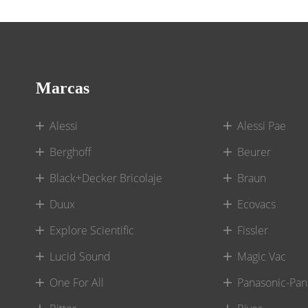
Marcas
Alessi
Alessi Pae
Berghoff
Beurer
Black+Decker Bricolaje
Braun
Duux
Ecovacs
Explore Scientific
Fissler
Lucid Sound
Magic Vac
One For All
Panasonic-Pan