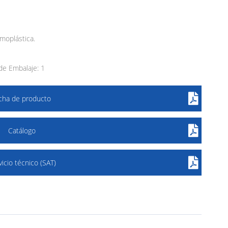
ermoplástica.
e Embalaje: 1
icha de producto
Catálogo
vicio técnico (SAT)