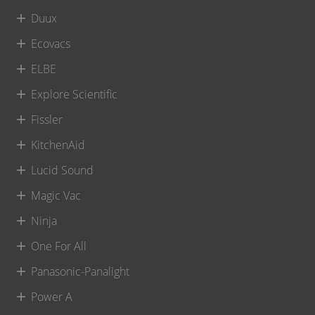
Duux
Ecovacs
ELBE
Explore Scientific
Fissler
KitchenAid
Lucid Sound
Magic Vac
Ninja
One For All
Panasonic-Panalight
Power A