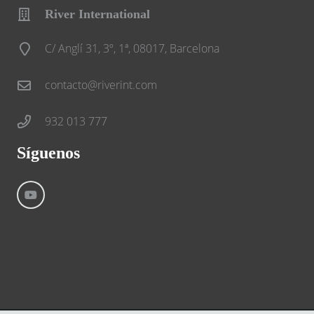
River International
C/ Anglí 31, 3º, 1ª, 08017, Barcelona
contacto@riverint.com
932 013 777
Síguenos