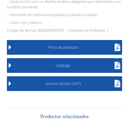
– Sacacorchos con un diseño simple y elegante que representa a un
hombre sonriente.
– Fabricado en resina termoplástica y zamak cromada.
– Color rojo y blanco.
Código de Barras: 8003299920709 – Unidades de Embalaje: 1
Ficha de producto
Catálogo
Servicio técnico (SAT)
Productos relacionados