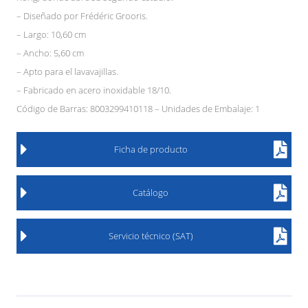
– Diseñado por Frédéric Grooris.
– Largo: 10,60 cm
– Ancho: 5,60 cm
– Apto para el lavavajillas.
– Fabricado en acero inoxidable 18/10.
Código de Barras: 8003299410118 – Unidades de Embalaje: 1
Ficha de producto
Catálogo
Servicio técnico (SAT)