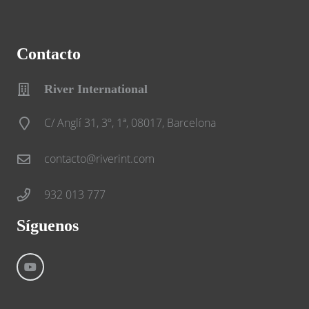
Contacto
River International
C/ Anglí 31, 3º, 1ª, 08017, Barcelona
contacto@riverint.com
932 013 777
Síguenos