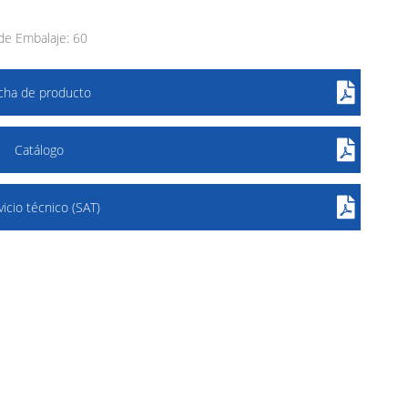
de Embalaje: 60
icha de producto
Catálogo
vicio técnico (SAT)