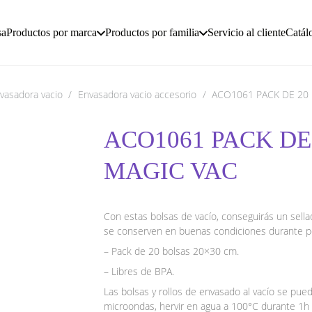
sa
Productos por marca
Productos por familia
Servicio al cliente
Catál
vasadora vacio
/
Envasadora vacio accesorio
/
ACO1061 PACK DE 20
ACO1061 PACK DE 
MAGIC VAC
Con estas bolsas de vacío, conseguirás un sella
se conserven en buenas condiciones durante p
– Pack de 20 bolsas 20×30 cm.
– Libres de BPA.
Las bolsas y rollos de envasado al vacío se pued
microondas, hervir en agua a 100°C durante 1h 