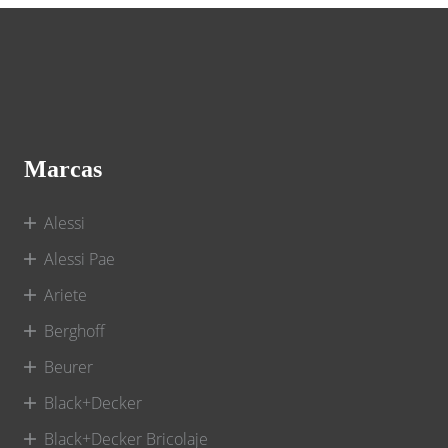
Marcas
Alessi
Alessi Pae
Ariete
Berghoff
Beurer
Black+Decker
Black+Decker Bricolaje