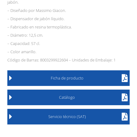
jabón.
– Diseñado por Massimo Giacon.
– Dispensador de jabón líquido.
– Fabricado en resina termoplástica.
– Diámetro: 12,5 cm.
– Capacidad: 57 cl.
– Color amarillo.
Código de Barras: 8003299922604 – Unidades de Embalaje: 1
Ficha de producto
Catálogo
Servicio técnico (SAT)