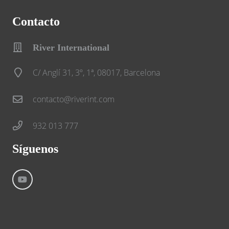
Contacto
River International
C/ Anglí 31, 3º, 1ª, 08017, Barcelona
contacto@riverint.com
932 013 777
Síguenos