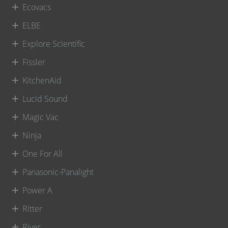
Ecovacs
ELBE
Explore Scientific
Fissler
KitchenAid
Lucid Sound
Magic Vac
Ninja
One For All
Panasonic-Panalight
Power A
Ritter
River