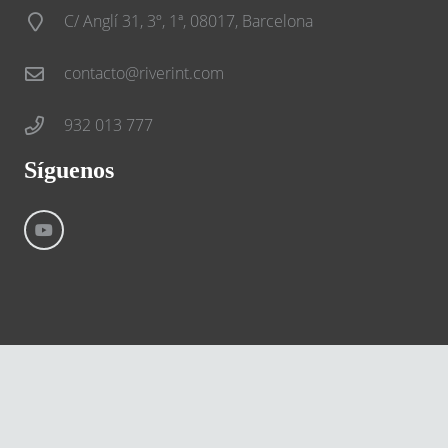
C/ Anglí 31, 3º, 1ª, 08017, Barcelona
contacto@riverint.com
932 013 777
Síguenos