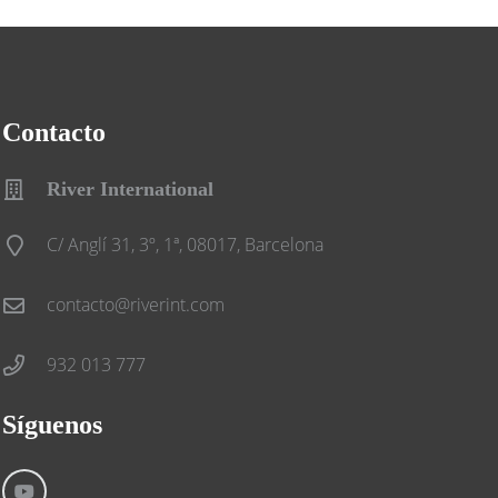
Contacto
River International
C/ Anglí 31, 3º, 1ª, 08017, Barcelona
contacto@riverint.com
932 013 777
Síguenos