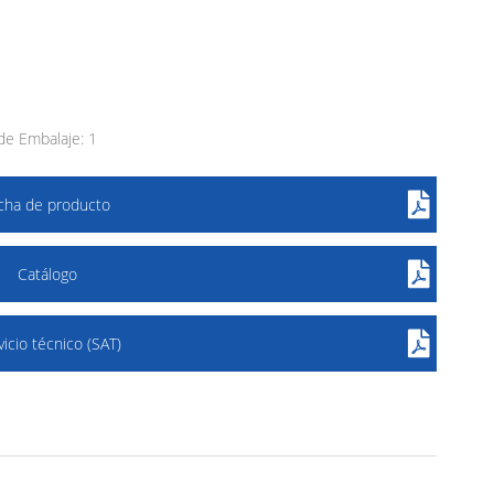
e Embalaje: 1
icha de producto
Catálogo
vicio técnico (SAT)