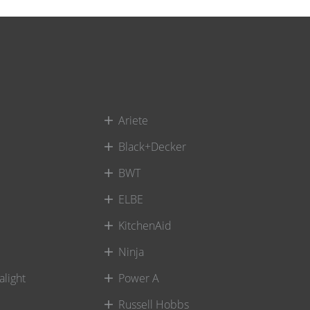
Ariete
Black+Decker
BWT
ELBE
KitchenAid
Ninja
alight
Power A
Russell Hobbs