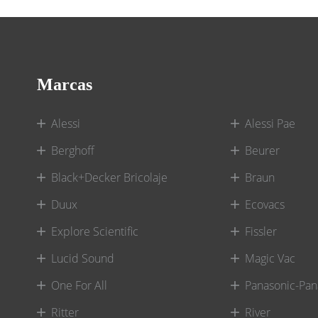
Marcas
Alessi
Alessi Pae
Berghoff
Beurer
Black+Decker Bricolaje
Braun
Duux
Ecovacs
Explore Scientific
Fissler
Lucid Sound
Magic Vac
One For All
Panasonic-Pan
Ritter
River