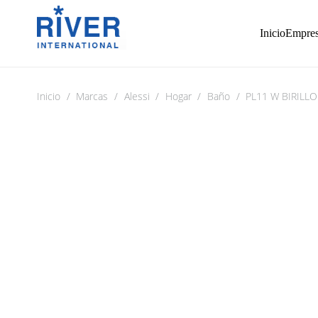
Inicio
Empre
Inicio
/
Marcas
/
Alessi
/
Hogar
/
Baño
/
PL11 W BIRILL