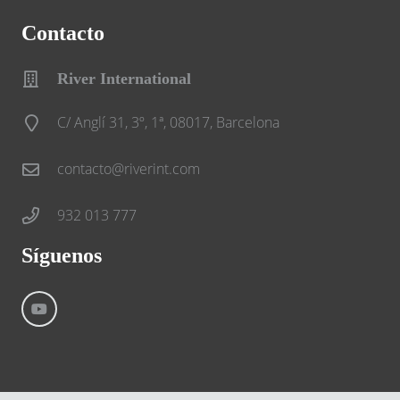
Contacto
River International
C/ Anglí 31, 3º, 1ª, 08017, Barcelona
contacto@riverint.com
932 013 777
Síguenos