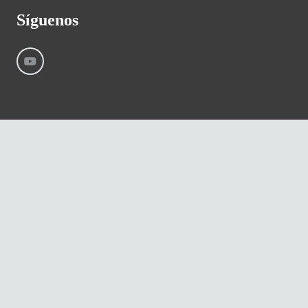
Síguenos
©
River International – Copyright All Rights Reserved
Aviso Legal