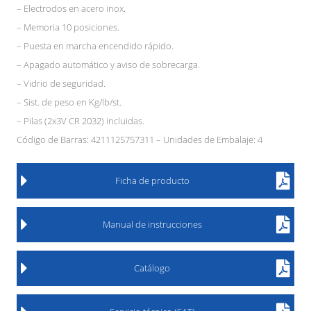
– Electrodos en acero inox.
– Memoria 10 posiciones.
– Puesta en marcha encendido rápido.
– Apagado automático y aviso de sobrecarga.
– Vidrio de seguridad.
– Sist. de peso en Kg/lb/st.
– Pilas (2x3V CR 2032) incluidas.
Código de Barras: 4211125757311 – Unidades de Embalaje: 4
Ficha de producto
Manual de instrucciones
Catálogo