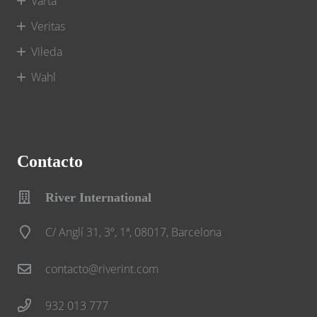
Varta
Veritas
Vileda
Wahl
Contacto
River International
C/ Anglí 31, 3º, 1ª, 08017, Barcelona
contacto@riverint.com
932 013 777