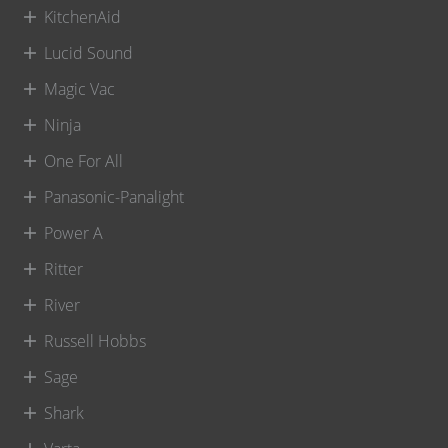
KitchenAid
Lucid Sound
Magic Vac
Ninja
One For All
Panasonic-Panalight
Power A
Ritter
River
Russell Hobbs
Sage
Shark