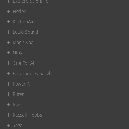
Explore Scientific
Fissler
KitchenAid
Lucid Sound
Magic Vac
Ninja
One For All
Panasonic-Panalight
Power A
Ritter
River
Russell Hobbs
Sage