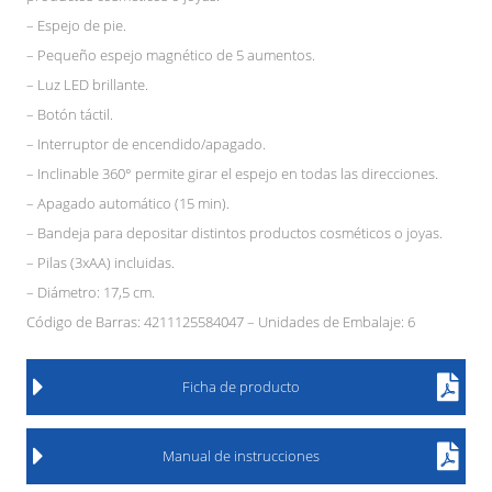
– Espejo de pie.
– Pequeño espejo magnético de 5 aumentos.
– Luz LED brillante.
– Botón táctil.
– Interruptor de encendido/apagado.
– Inclinable 360° permite girar el espejo en todas las direcciones.
– Apagado automático (15 min).
– Bandeja para depositar distintos productos cosméticos o joyas.
– Pilas (3xAA) incluidas.
– Diámetro: 17,5 cm.
Código de Barras: 4211125584047 – Unidades de Embalaje: 6
Ficha de producto
Manual de instrucciones