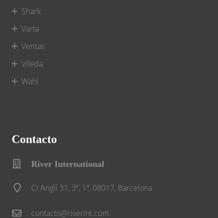
Shark
Varta
Veritas
Vileda
Wahl
Contacto
River International
C/ Anglí 31, 3º, 1ª, 08017, Barcelona
contacto@riverint.com