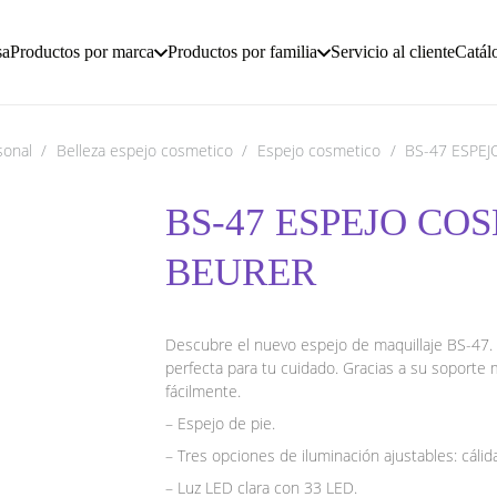
sa
Productos por marca
Productos por familia
Servicio al cliente
Catál
sonal
/
Belleza espejo cosmetico
/
Espejo cosmetico
/
BS-47 ESPE
BS-47 ESPEJO CO
BEURER
Descubre el nuevo espejo de maquillaje BS-47. 
perfecta para tu cuidado. Gracias a su soporte m
fácilmente.
– Espejo de pie.
– Tres opciones de iluminación ajustables: cálida,
– Luz LED clara con 33 LED.