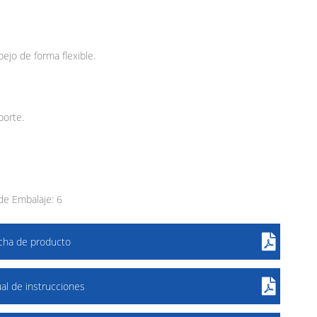
pejo de forma flexible.
porte.
e Embalaje: 6
icha de producto
al de instrucciones