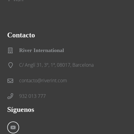
Contacto
River International
C/ Anglí 31, 3º, 1ª, 08017, Barcelona
contacto@riverint.com
932 013 777
Síguenos