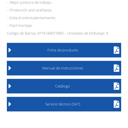
– Mejor postura de trabajo.
– Protección anti-arañazos.
– Evita el sobrecalentamiento.
– Fácil montaje.
Código de Barras: 8716184077869 – Unidades de Embalaje: 9
Ficha de producto
Manual de instrucciones
Catálogo
Servicio técnico (SAT)