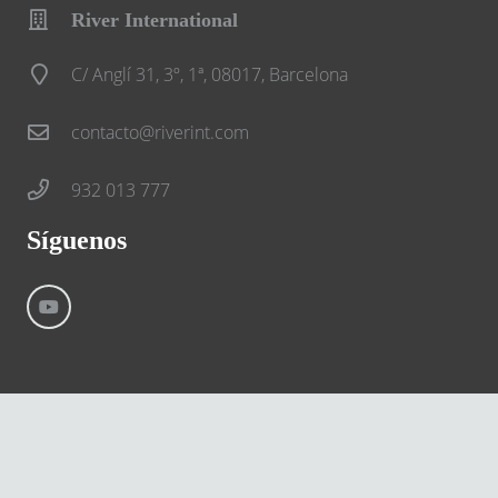
River International
C/ Anglí 31, 3º, 1ª, 08017, Barcelona
contacto@riverint.com
932 013 777
Síguenos