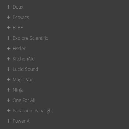
Duux
Ecovacs
ELBE
Explore Scientific
Fissler
KitchenAid
Lucid Sound
Magic Vac
Ninja
One For All
Panasonic-Panalight
Power A