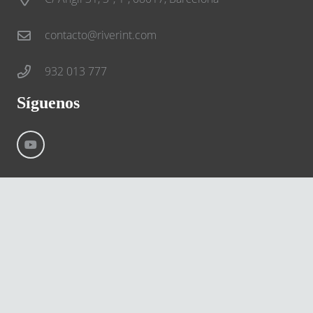
contacto@riverint.com
932 013 777
Síguenos