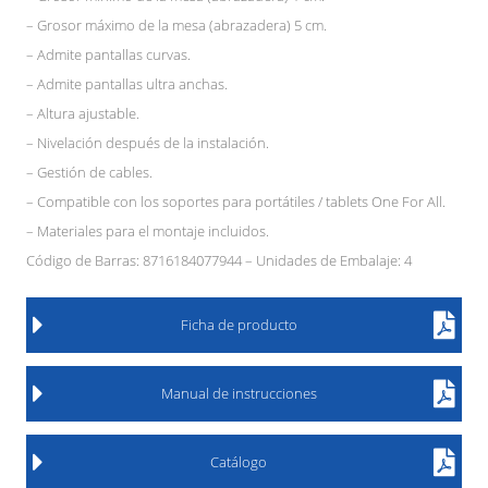
– Grosor máximo de la mesa (abrazadera) 5 cm.
– Admite pantallas curvas.
– Admite pantallas ultra anchas.
– Altura ajustable.
– Nivelación después de la instalación.
– Gestión de cables.
– Compatible con los soportes para portátiles / tablets One For All.
– Materiales para el montaje incluidos.
Código de Barras: 8716184077944 – Unidades de Embalaje: 4
Ficha de producto
Manual de instrucciones
Catálogo