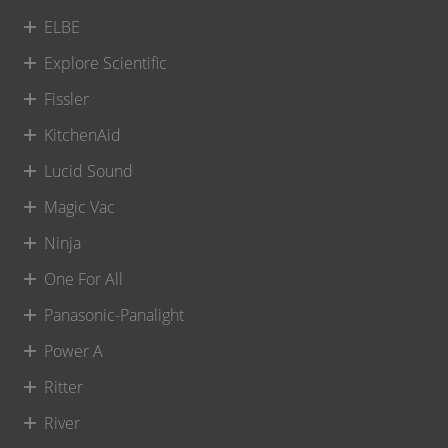
ELBE
Explore Scientific
Fissler
KitchenAid
Lucid Sound
Magic Vac
Ninja
One For All
Panasonic-Panalight
Power A
Ritter
River