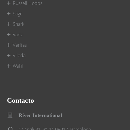
Russell Hobbs
Sage
Shark
Varta
Veritas
Vileda
Wahl
Contacto
River International
C/ Anglí 31, 3º, 1ª, 08017, Barcelona