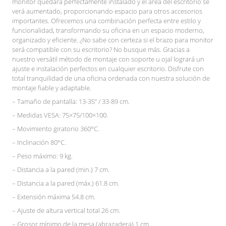
monitor quedará perfectamente instalado y el área del escritorio se
verá aumentado, proporcionando espacio para otros accesorios
importantes. Ofrecemos una combinación perfecta entre estilo y
funcionalidad, transformando su oficina en un espacio moderno,
organizado y eficiente. ¿No sabe con certeza si el brazo para monitor
será compatible con su escritorio? No busque más. Gracias a
nuestro versátil método de montaje con soporte u ojal logrará un
ajuste e instalación perfectos en cualquier escritorio. Disfrute con
total tranquilidad de una oficina ordenada con nuestra solución de
montaje fiable y adaptable.
– Tamaño de pantalla: 13-35” / 33-89 cm.
– Medidas VESA: 75×75/100×100.
– Movimiento giratorio 360°C.
– Inclinación 80°C.
– Peso máximo: 9 kg.
– Distancia a la pared (min.) 7 cm.
– Distancia a la pared (máx.) 61.8 cm.
– Extensión máxima 54.8 cm.
– Ajuste de altura vertical total 26 cm.
– Grosor mínimo de la mesa (abrazadera) 1 cm.