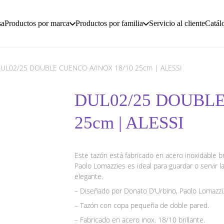
sa
Productos por marca
Productos por familia
Servicio al cliente
Catál
UL02/25 DOUBLE CUENCO A/INOX 18/10 25cm | ALESSI
DUL02/25 DOUBLE
25cm | ALESSI
Este tazón está fabricado en acero inoxidable br
Paolo Lomazzies es ideal para guardar o servir 
elegante.
– Diseñado por Donato D’Urbino, Paolo Lomazz
– Tazón con copa pequeña de doble pared.
– Fabricado en acero inox. 18/10 brillante.