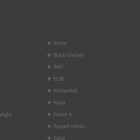
Ariete
Black+Decker
BWT
ELBE
KitchenAid
Ninja
alight
Power A
Russell Hobbs
Varta