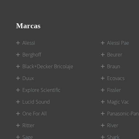
Marcas
Alessi
Alessi Pae
Berghoff
Beurer
Black+Decker Bricolaje
Braun
Duux
Ecovacs
Explore Scientific
Fissler
Lucid Sound
Magic Vac
One For All
Panasonic-Pan
Ritter
River
Sage
Shark