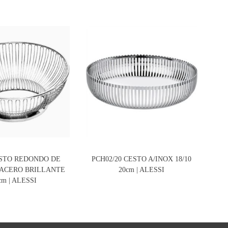
ESTO REDONDO DE
PCH02/20 CESTO A/INOX 18/10
P
ACERO BRILLANTE
20cm | ALESSI
RE
cm | ALESSI