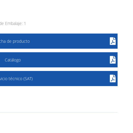
e Embalaje: 1
icha de producto
Catálogo
vicio técnico (SAT)