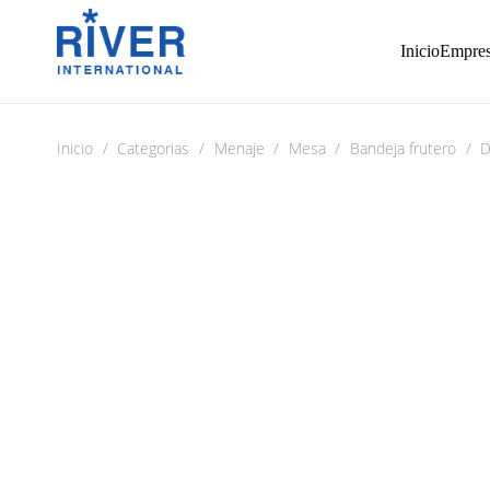
Inicio
Empre
Inicio
/
Categorias
/
Menaje
/
Mesa
/
Bandeja frutero
/
D