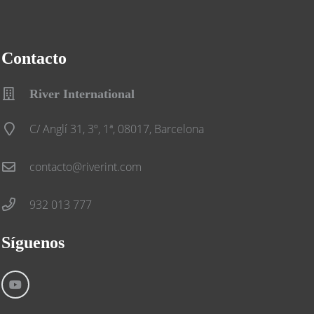
Contacto
River International
C/ Anglí 31, 3º, 1ª, 08017, Barcelona
contacto@riverint.com
932 013 777
Síguenos