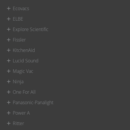
Ecovacs
ELBE
Explore Scientific
Fissler
KitchenAid
Lucid Sound
Magic Vac
Ninja
One For All
Panasonic-Panalight
Power A
Ritter