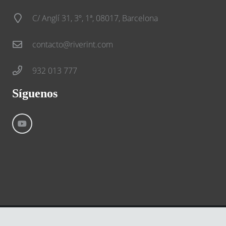
C/ Anglí 31, 3º, 1ª, 08017, Barcelona
contacto@riverint.com
932 013 777
Síguenos
©
River International – Copyright All Rights Reserved