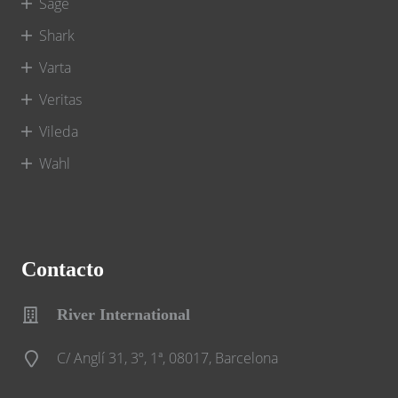
Sage
Shark
Varta
Veritas
Vileda
Wahl
Contacto
River International
C/ Anglí 31, 3º, 1ª, 08017, Barcelona