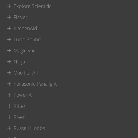
Explore Scientific
Fissler
KitchenAid
Lucid Sound
Magic Vac
Ninja
One For All
Panasonic-Panalight
Power A
Ritter
River
Russell Hobbs