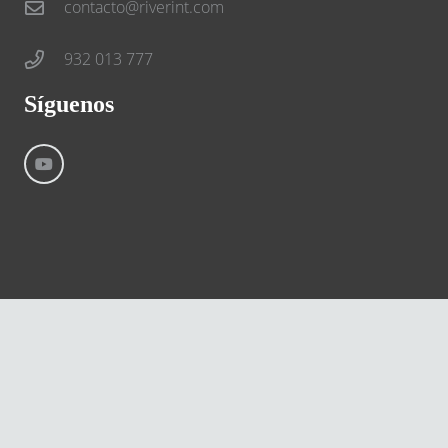
contacto@riverint.com
932 013 777
Síguenos
©
River International – Copyright All Rights Reserved
Aviso Legal