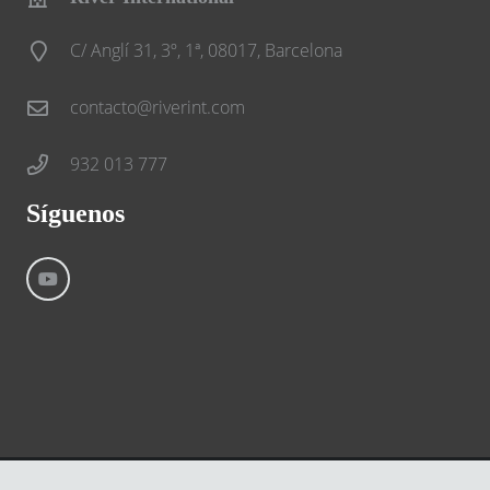
C/ Anglí 31, 3º, 1ª, 08017, Barcelona
contacto@riverint.com
932 013 777
Síguenos