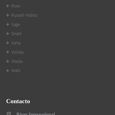
River
Russell Hobbs
Sage
Shark
Varta
Veritas
Vileda
Wahl
Contacto
River International