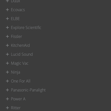
Duux
Ecovacs
ELBE
Explore Scientific
Fissler
KitchenAid
Lucid Sound
Magic Vac
Ninja
One For All
Panasonic-Panalight
Power A
Ritter