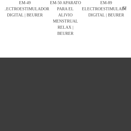
EM-49
EM-50 APARATO
EM-89
ELE
ELECTROESTIMULADOR
PARA EL
ELECTROESTIMULADOR
D
DIGITAL | BEURER
ALIVIO
DIGITAL | BEURER
MENSTRUAL
RELAX |
BEURER