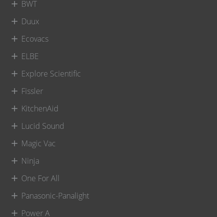
BWT
Duux
Ecovacs
ELBE
Explore Scientific
Fissler
KitchenAid
Lucid Sound
Magic Vac
Ninja
One For All
Panasonic-Panalight
Power A