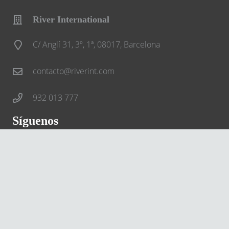
River International
C/ Anglí 31, 3º, 1ª, 08017, Barcelona
contacto@riverint.com
932 013 777
Síguenos