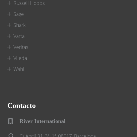
Russell Hobbs
Sage
Shark
Varta
Veritas
Vileda
Wahl
Contacto
River International
C/ Anglí 31, 3º, 1ª, 08017, Barcelona