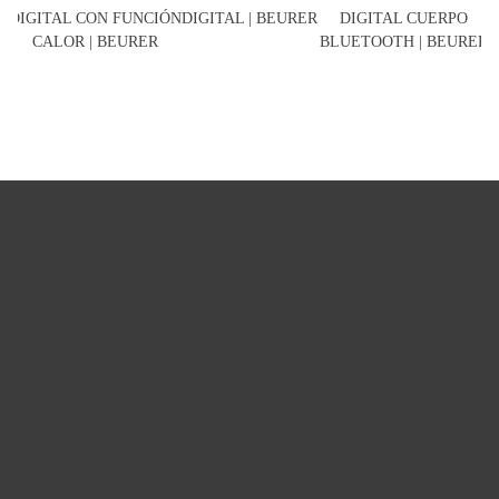
DIGITAL CON FUNCIÓN
DIGITAL | BEURER
DIGITAL CUERPO
D
CALOR | BEURER
BLUETOOTH | BEURER