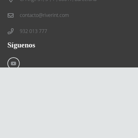
contacto@riverint.com
932 013 777
Síguenos