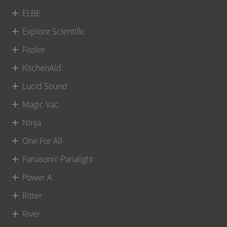
ELBE
Explore Scientific
Fissler
KitchenAid
Lucid Sound
Magic Vac
Ninja
One For All
Panasonic-Panalight
Power A
Ritter
River