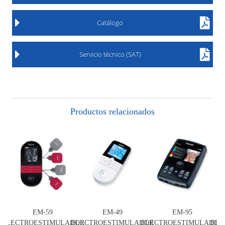
Catálogo
Servicio técnico (SAT)
Productos relacionados
EM-59
EM-49
EM-95
ELECTROESTIMULADOR
ELECTROESTIMULADOR
ELECTROESTIMULADOR
ELE