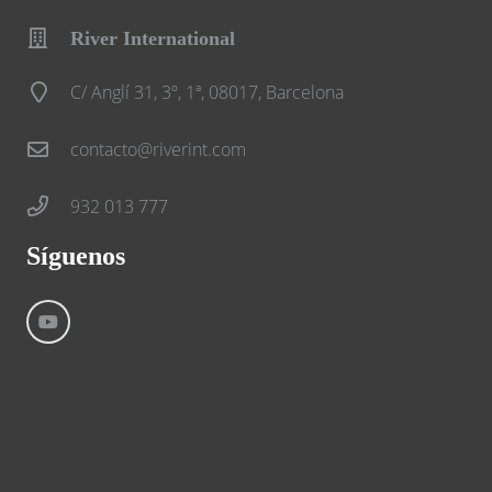
River International
C/ Anglí 31, 3º, 1ª, 08017, Barcelona
contacto@riverint.com
932 013 777
Síguenos