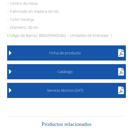
– Centro de mesa.
– Fabricado en madera de tilo.
– Color naranja.
– Diámetro: 30 cm.
Código de Barras: 8003299455362 – Unidades de Embalaje: 1
Ficha de producto
Catálogo
Servicio técnico (SAT)
Productos relacionados