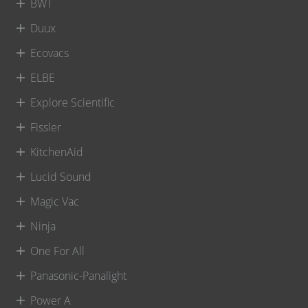
BWT
Duux
Ecovacs
ELBE
Explore Scientific
Fissler
KitchenAid
Lucid Sound
Magic Vac
Ninja
One For All
Panasonic-Panalight
Power A