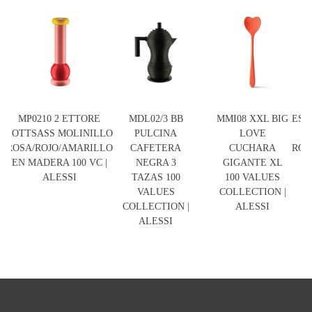
MP0210 2 ETTORE
MDL02/3 BB
MMI08 XXL BIG
ES1
SOTTSASS MOLINILLO
PULCINA
LOVE
S
ROSA/ROJO/AMARILLO
CAFETERA
CUCHARA
ROJ
EN MADERA 100 VC |
NEGRA 3
GIGANTE XL
ALESSI
TAZAS 100
100 VALUES
VALUES
COLLECTION |
COLLECTION |
ALESSI
ALESSI