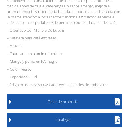
rendimiento con una caldera que detiene la dispensación de la
bebida antes de que el café tenga un sabor amargo, mejora el
aroma completo y rico de esta bebida. La boquilla fue diseñada con
la misma atención a los aspectos funcionales: cuando se vierte el
café, su forma especial en V, le permite bloquear la caída del café.
– Diseñado por Michele De Lucchi.
– Cafetera para café espresso.
– 6 tazas.
– Fabricado en aluminio fundido.
– Mango y pomo en PA, negro.
– Color negro.
– Capacidad: 30 cl.
Código de Barras: 8003299451388 – Unidades de Embalaje: 1
Ficha de producto
Catálogo