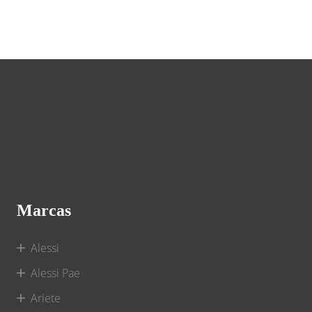
Marcas
Alessi
Alessi Pae
Ariete