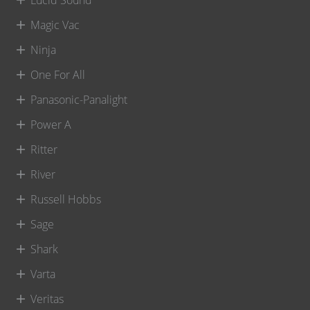
Lucid Sound
Magic Vac
Ninja
One For All
Panasonic-Panalight
Power A
Ritter
River
Russell Hobbs
Sage
Shark
Varta
Veritas