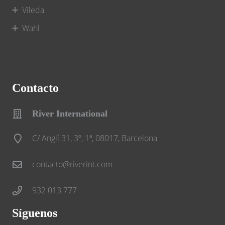
Vileda
Wahl
Contacto
River International
C/ Anglí 31, 3º, 1ª, 08017, Barcelona
contacto@riverint.com
932 013 777
Síguenos