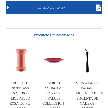
Servicio técnico (SAT)
Productos relacionados
ES19 2 ETTORE
SC01/33
MP1562 PAOLO
SOTTSASS
COHNCAVE
PAGANI
SO
SALERO-
COPA 100
MOLINILO DE
NEG
MOLINILLO
VALUES
PIMIENTA DE
E
ROSA 100 VC |
COLLECTION |
MADERA |