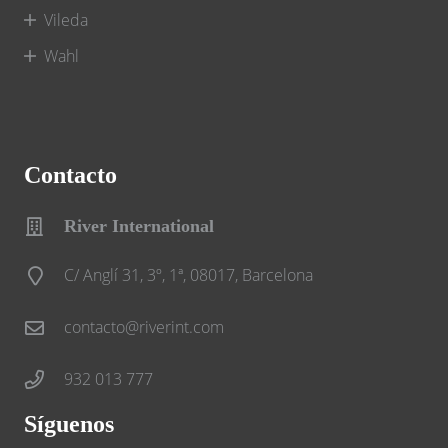
Vileda
Wahl
Contacto
River International
C/ Anglí 31, 3º, 1ª, 08017, Barcelona
contacto@riverint.com
932 013 777
Síguenos