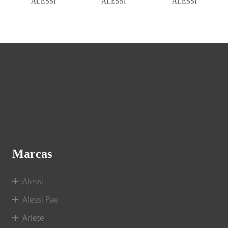
ALESSI
ALESSI
ALESSI
Marcas
Alessi
Alessi Pae
Ariete