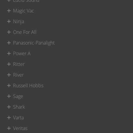
Lucid Sound
Magic Vac
Ninja
One For All
Panasonic-Panalight
Power A
Ritter
River
Russell Hobbs
Sage
Shark
Varta
Veritas