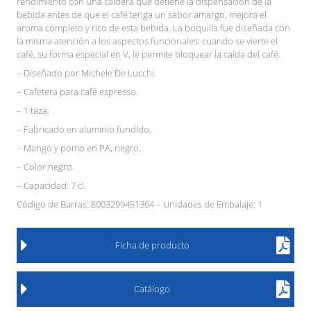
rendimiento con una caldera que detiene la dispensación de la
bebida antes de que el café tenga un sabor amargo, mejora el
aroma completo y rico de esta bebida. La boquilla fue diseñada con
la misma atención a los aspectos funcionales: cuando se vierte el
café, su forma especial en V, le permite bloquear la caída del café.
– Diseñado por Michele De Lucchi.
– Cafetera para café espresso.
– 1 taza.
– Fabricado en aluminio fundido.
– Mango y pomo en PA, negro.
– Color negro.
– Capacidad: 7 cl.
Código de Barras: 8003299451364 – Unidades de Embalaje: 1
Ficha de producto
Catálogo