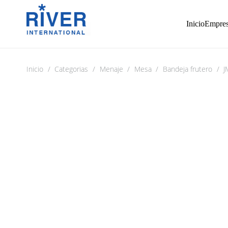
Inicio
Empre
Inicio
/
Categorias
/
Menaje
/
Mesa
/
Bandeja frutero
/
J