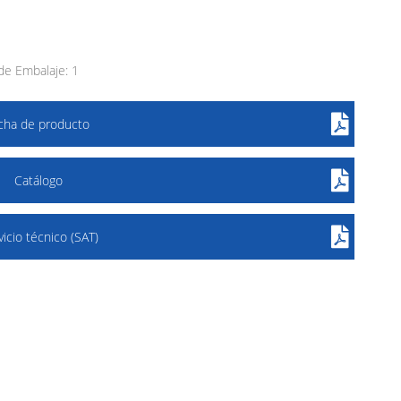
e Embalaje: 1
icha de producto
Catálogo
vicio técnico (SAT)