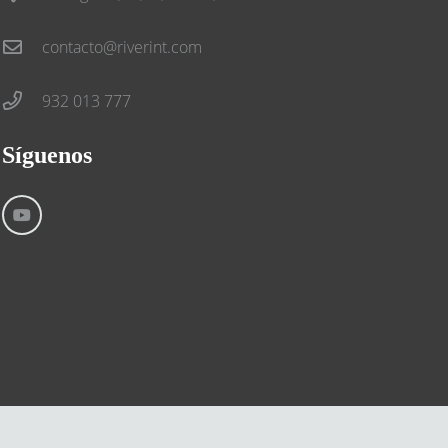
contacto@riverint.com
932 013 777
Síguenos