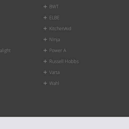
BWT
ELBE
KitchenAid
Ninja
alight
Power A
Russell Hobbs
Varta
Wahl