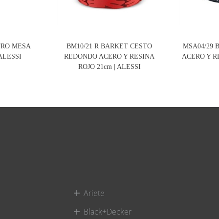
TRO MESA
BM10/21 R BARKET CESTO
MSA04/29 
 ALESSI
REDONDO ACERO Y RESINA
ACERO Y R
ROJO 21cm | ALESSI
Ariete
Black+Decker