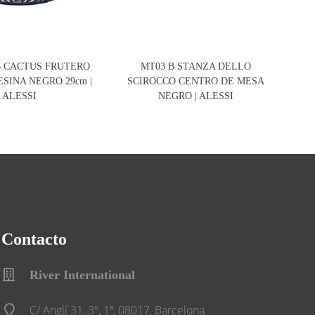
B CACTUS FRUTERO
MT03 B STANZA DELLO
ESINA NEGRO 29cm |
SCIROCCO CENTRO DE MESA
R
ALESSI
NEGRO | ALESSI
Contacto
River International
C/ Anglí 31, 3º, 1ª, 08017, Barcelona