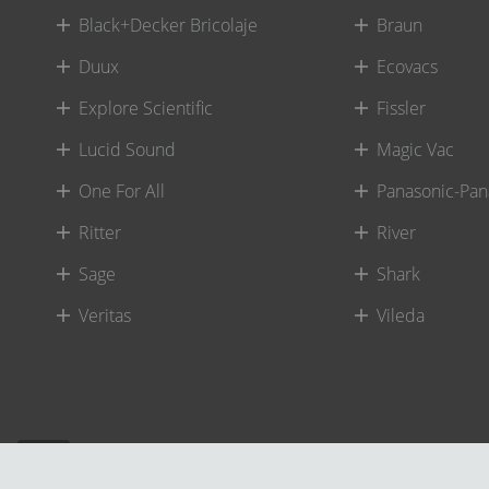
Black+Decker Bricolaje
Braun
Duux
Ecovacs
Explore Scientific
Fissler
Lucid Sound
Magic Vac
One For All
Panasonic-Pan
Ritter
River
Sage
Shark
Veritas
Vileda