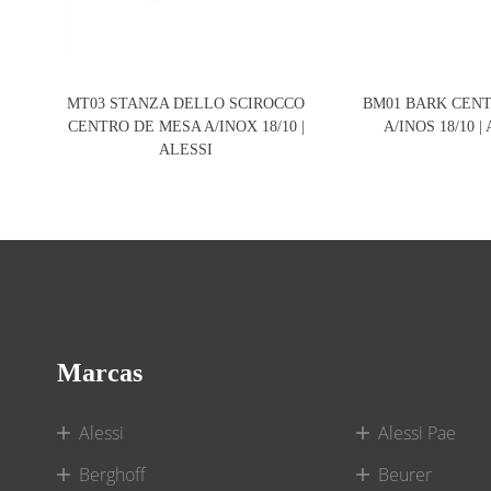
MT03 STANZA DELLO SCIROCCO
BM01 BARK CEN
CENTRO DE MESA A/INOX 18/10 |
A/INOS 18/10 |
ALESSI
Marcas
Alessi
Alessi Pae
Berghoff
Beurer