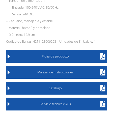
– Tensión de alimentación:
· Entrada: 100-240 V AC, 50/60 Hz.
· Salida: 24V DC.
– Pequeño, manejable y estable.
– Material: bambú y porcelana.
– Diámetro: 12.9 cm.
Código de Barras: 4211125606268 – Unidades de Embalaje: 4
Ficha de producto
Manual de instrucciones
Catálogo
Servicio técnico (SAT)