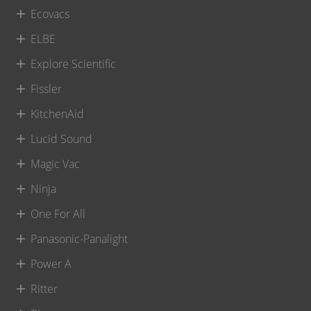
Ecovacs
ELBE
Explore Scientific
Fissler
KitchenAid
Lucid Sound
Magic Vac
Ninja
One For All
Panasonic-Panalight
Power A
Ritter