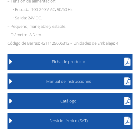
– Tensión de alimentación:
· Entrada: 100-240 V AC, 50/60 Hz.
· Salida: 24V DC.
– Pequeño, manejable y estable.
– Diámetro: 8.5 cm.
Código de Barras: 4211125606312 – Unidades de Embalaje: 4
Ficha de producto
Manual de instrucciones
Catálogo
Servicio técnico (SAT)