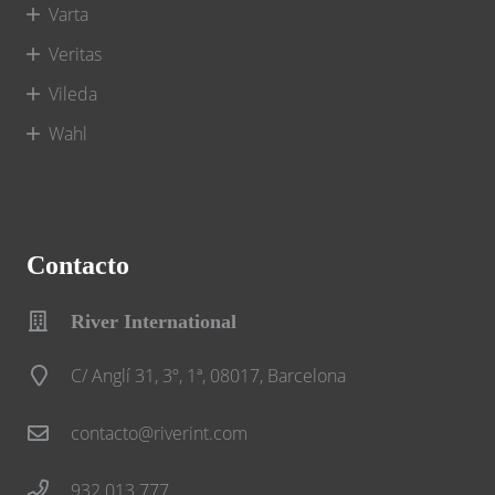
Varta
Veritas
Vileda
Wahl
Contacto
River International
C/ Anglí 31, 3º, 1ª, 08017, Barcelona
contacto@riverint.com
932 013 777