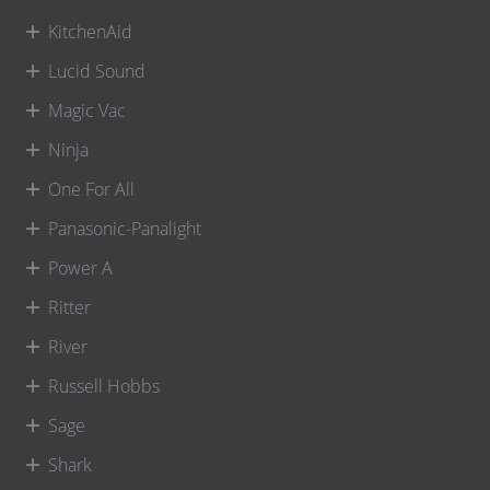
KitchenAid
Lucid Sound
Magic Vac
Ninja
One For All
Panasonic-Panalight
Power A
Ritter
River
Russell Hobbs
Sage
Shark