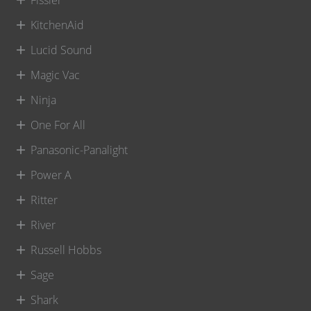
KitchenAid
Lucid Sound
Magic Vac
Ninja
One For All
Panasonic-Panalight
Power A
Ritter
River
Russell Hobbs
Sage
Shark