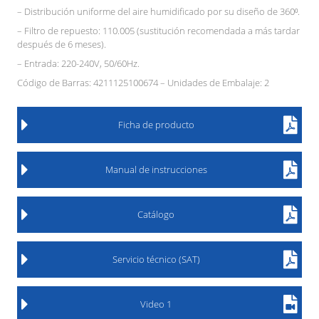
– Distribución uniforme del aire humidificado por su diseño de 360⁰.
– Filtro de repuesto: 110.005 (sustitución recomendada a más tardar
después de 6 meses).
– Entrada: 220-240V, 50/60Hz.
Código de Barras: 4211125100674 – Unidades de Embalaje: 2
Ficha de producto
Manual de instrucciones
Catálogo
Servicio técnico (SAT)
Video 1